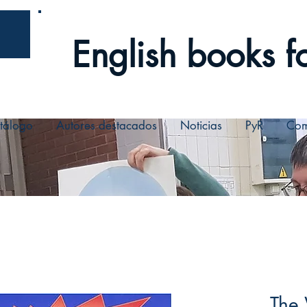
English books fo
tálogo
Autores destacados
Noticias
PyR
Com
The 