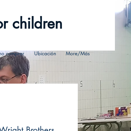
r children
o comprar
Ubicación
More/Más
Wright Brothers