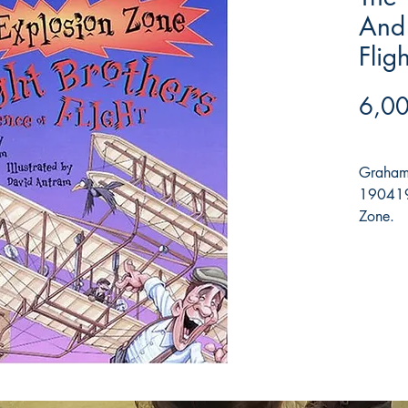
And
Fligh
6,00
Graham,
190419
Zone.