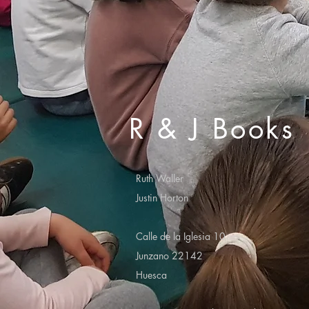
R & J Books
Ruth Waller
Justin Horton
Calle de la Iglesia 10
Junzano 22142
Huesca