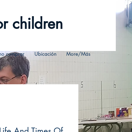
r children
o comprar
Ubicación
More/Más
Life And Times Of