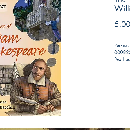
Wil
5,00
Purkiss,
000820
Pearl b