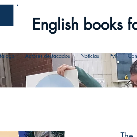
English books fo
tálogo
Autores destacados
Noticias
PyR
Com
The 