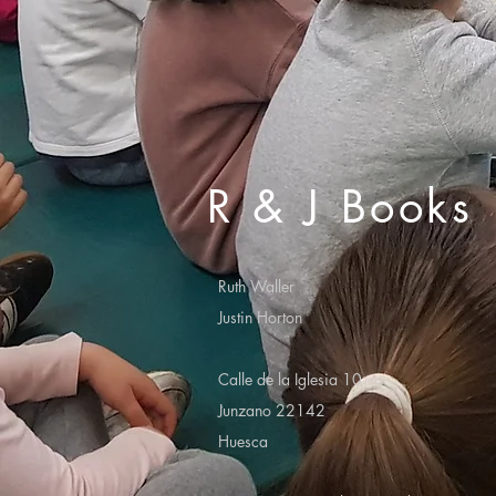
R & J Books
Ruth Waller
Justin Horton
Calle de la Iglesia 10
Junzano 22142
Huesca