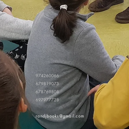
974260066
679819073
678769808
697977728
randjbooks@gmail.com