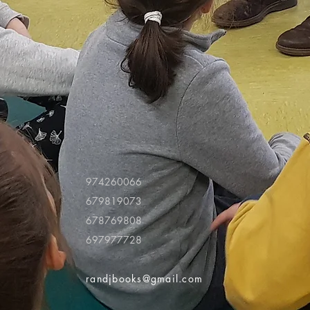
974260066
679819073
678769808
697977728
randjbooks@gmail.com