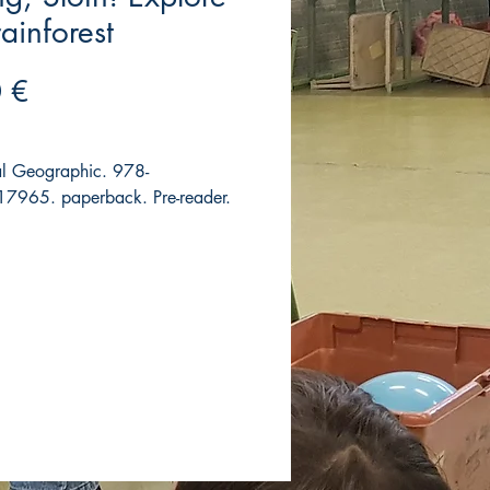
rainforest
Precio
 €
l Geographic. 978-
7965. paperback. Pre-reader.