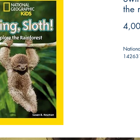
the 
4,00
Nationa
142631