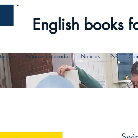
English books fo
tálogo
Autores destacados
Noticias
PyR
Com
Swin