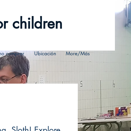
r children
o comprar
Ubicación
More/Más
g, Sloth! Explore