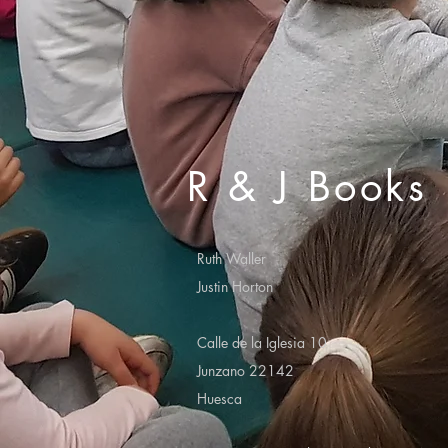
R & J Books
Ruth Waller
Justin Horton
Calle de la Iglesia 10
Junzano 22142
Huesca