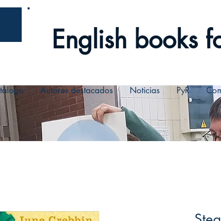
English books fo
tálogo
Autores destacados
Noticias
PyR
Com
Stea