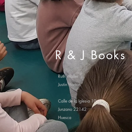
R & J Books
Ruth Waller
Justin Horton
Calle de la Iglesia 10
Junzano 22142
Huesca