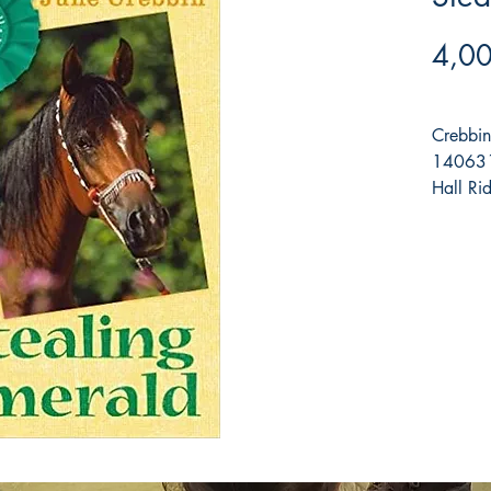
4,00
Crebbin
140631
Hall Ri