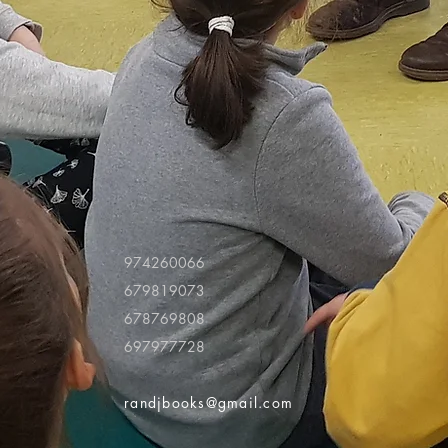
974260066
679819073
678769808
697977728
randjbooks@gmail.com