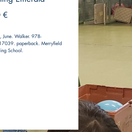
Precio
 €
, June. Walker. 978-
7039. paperback. Merryfield
ding School.