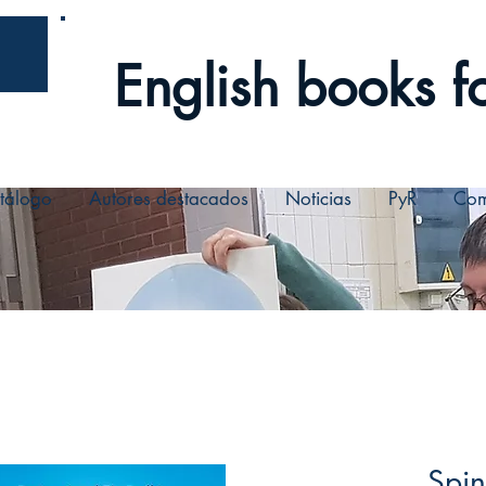
English books fo
tálogo
Autores destacados
Noticias
PyR
Com
Spin