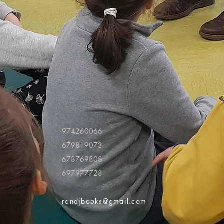
974260066
679819073
678769808
697977728
randjbooks@gmail.com