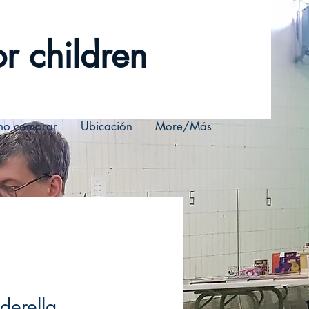
r children
o comprar
Ubicación
More/Más
derella