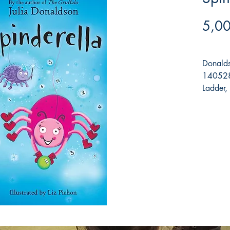
5,00
Donalds
140528
Ladder,