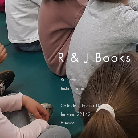
R & J Books
Ruth Waller
Justin Horton
Calle de la Iglesia 10
Junzano 22142
Huesca