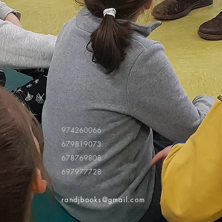
974260066
679819073
678769808
697977728
randjbooks@gmail.com