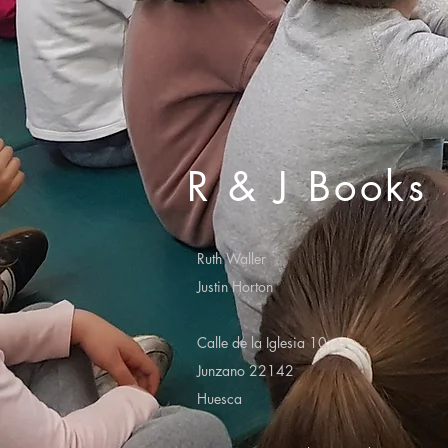
R & J Books
Ruth Waller
Justin Horton
Calle de la Iglesia 10
Junzano 22142
Huesca