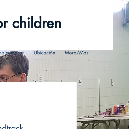
r children
o comprar
Ubicación
More/Más
dtrack