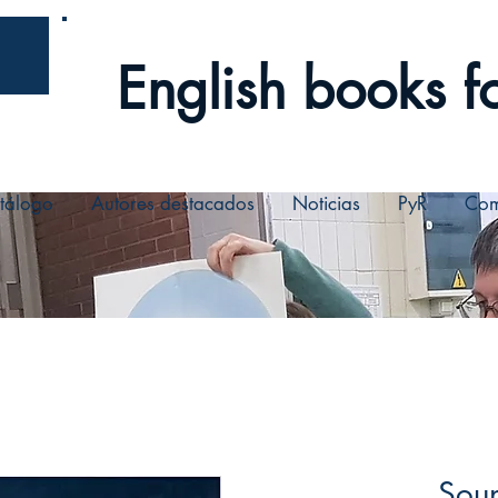
English books fo
tálogo
Autores destacados
Noticias
PyR
Com
Soun