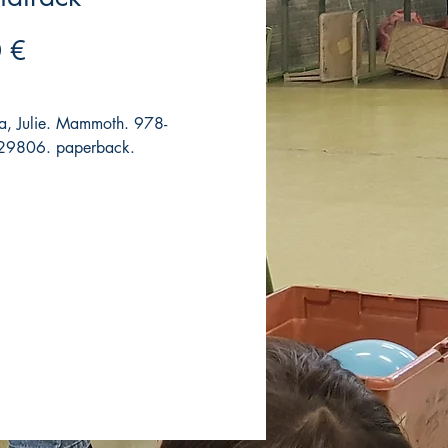
Precio
 €
a, Julie. Mammoth. 978-
9806. paperback.