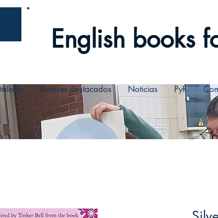
English books fo
tálogo
Autores destacados
Noticias
PyR
Com
Silv