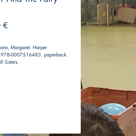
Precio
 €
ra, Margaret. Harper
s. 978-0007516483. paperback.
ll Sisters.