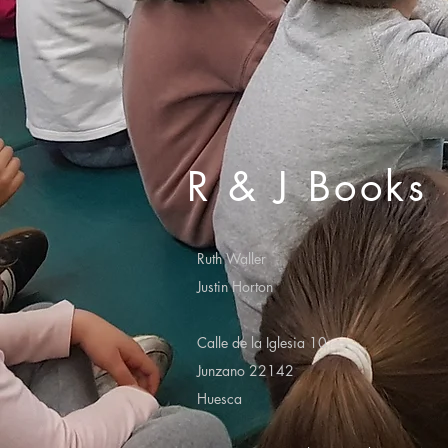
R & J Books
Ruth Waller
Justin Horton
Calle de la Iglesia 10
Junzano 22142
Huesca