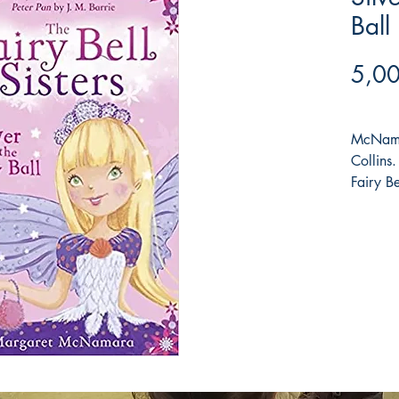
Ball
5,00
McNama
Collin
Fairy Be