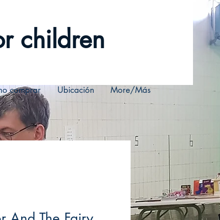
r children
o comprar
Ubicación
More/Más
er And The Fairy