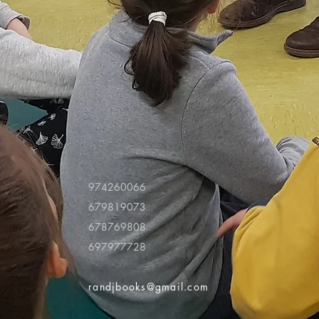
974260066
679819073
678769808
697977728
randjbooks@gmail.com