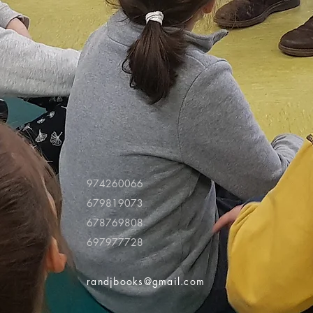
974260066
679819073
678769808
697977728
randjbooks@gmail.com