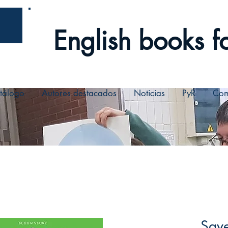
English books fo
tálogo
Autores destacados
Noticias
PyR
Com
Save