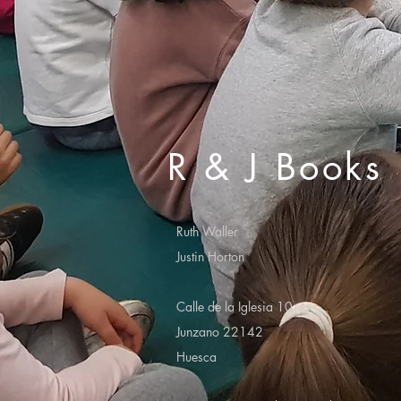
R & J Books
Ruth Waller
Justin Horton
Calle de la Iglesia 10
Junzano 22142
Huesca