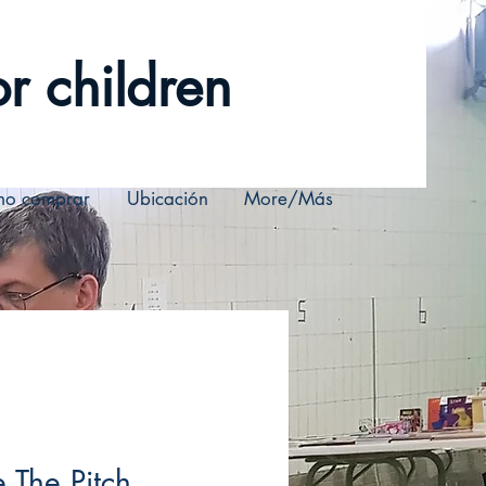
r children
o comprar
Ubicación
More/Más
 The Pitch