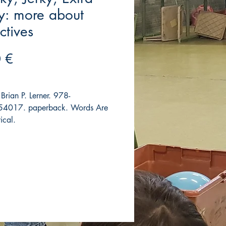
y: more about
ctives
Precio
 €
Brian P. Lerner. 978-
4017. paperback. Words Are
ical.