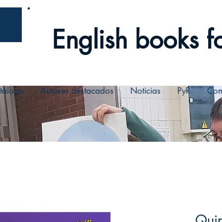
English books fo
tálogo
Autores destacados
Noticias
PyR
Com
Quir