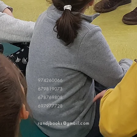
974260066
679819073
678769808
697977728
randjbooks@gmail.com