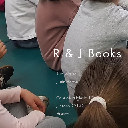
R & J Books
Ruth Waller
Justin Horton
Calle de la Iglesia 10
Junzano 22142
Huesca