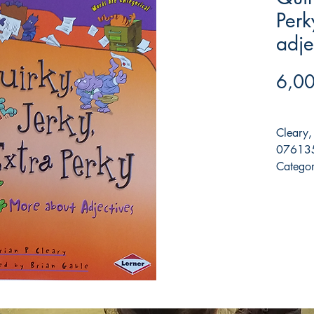
Perk
adje
6,00
Cleary, 
076135
Categor