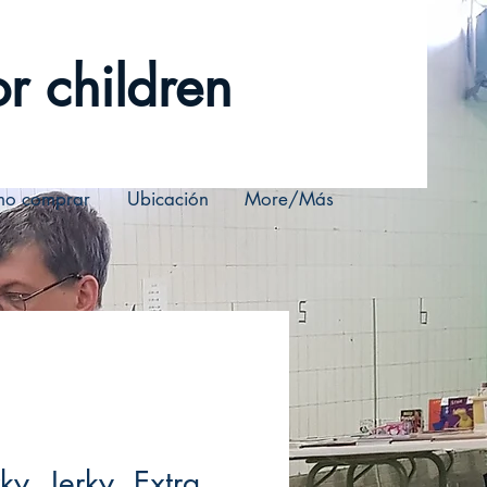
r children
o comprar
Ubicación
More/Más
ky, Jerky, Extra