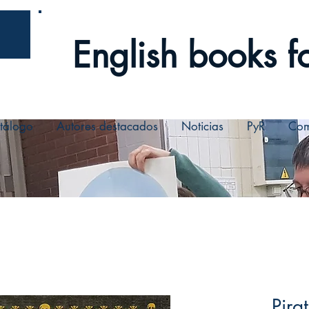
English books fo
tálogo
Autores destacados
Noticias
PyR
Com
Pira