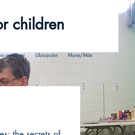
r children
o comprar
Ubicación
More/Más
tes: the secrets of