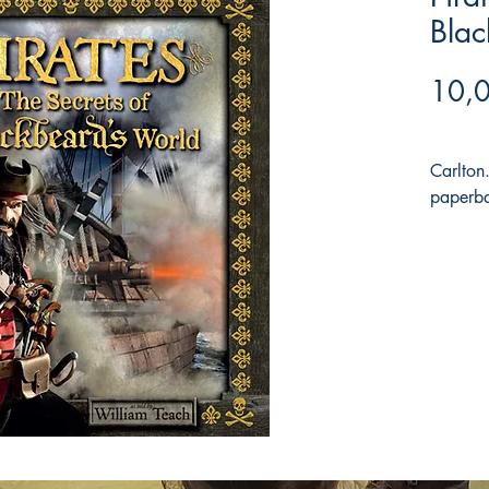
Blac
10,
Carlto
paperb