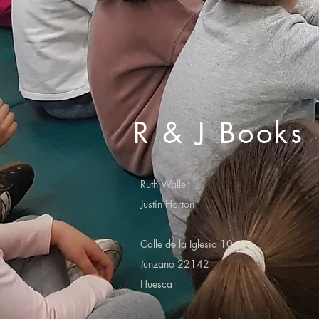
R & J Books
Ruth Waller
Justin Horton
Calle de la Iglesia 10
Junzano 22142
Huesca