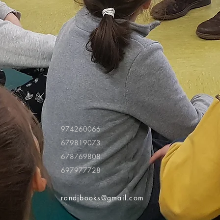
974260066
679819073
678769808
697977728
randjbooks@gmail.com