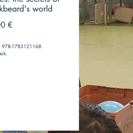
kbeard's world
Precio
00 €
n. 978-1783121168.
ack.