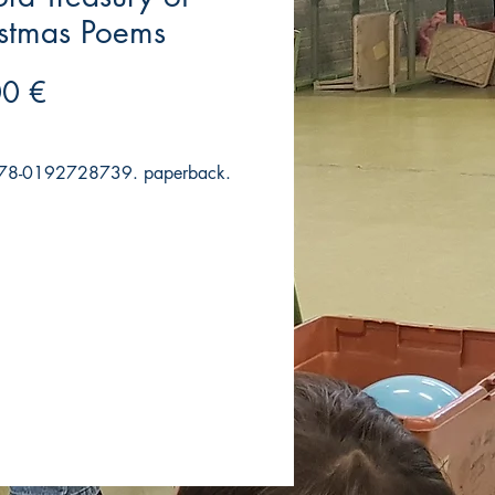
istmas Poems
Precio
00 €
78-0192728739. paperback.