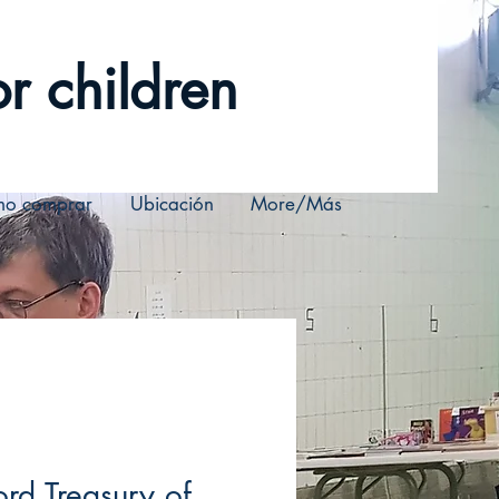
r children
o comprar
Ubicación
More/Más
rd Treasury of