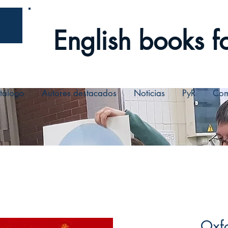
English books fo
tálogo
Autores destacados
Noticias
PyR
Com
Oxfo