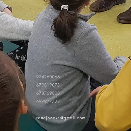
974260066
679819073
678769808
697977728
randjbooks@gmail.com