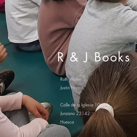
R & J Books
Ruth Waller
Justin Horton
Calle de la Iglesia 10
Junzano 22142
Huesca