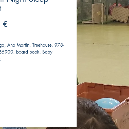
t
Precio
 €
ga, Ana Martin. Treehouse. 978-
5900. board book. Baby
.