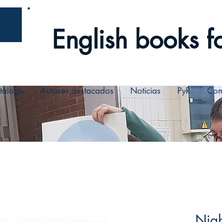
English books fo
tálogo
Autores destacados
Noticias
PyR
Com
Nigh