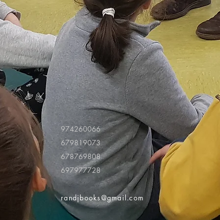
974260066
679819073
678769808
697977728
randjbooks@gmail.com