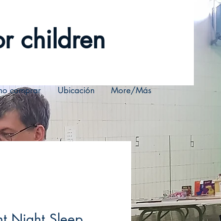
r children
o comprar
Ubicación
More/Más
t Night Sleep