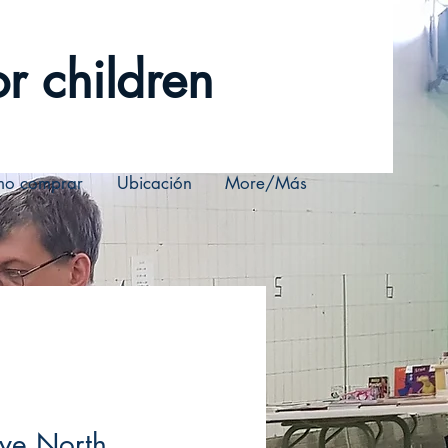
r children
o comprar
Ubicación
More/Más
ve North