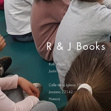
R & J Books
Ruth Waller
Justin Horton
Calle de la Iglesia 10
Junzano 22142
Huesca