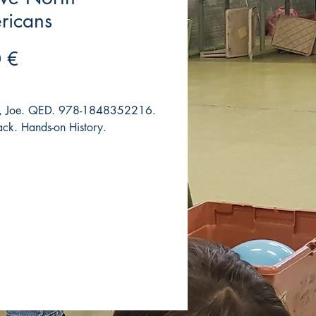
ricans
Precio
 €
n, Joe. QED. 978-1848352216.
ck. Hands-on History.