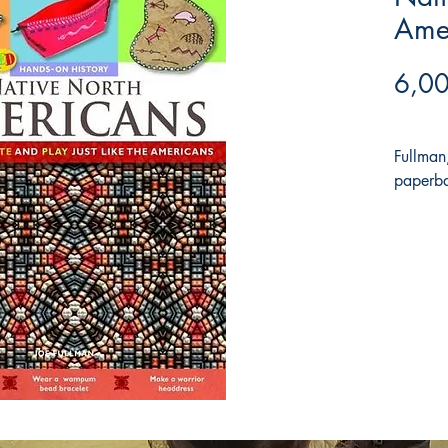
Ame
6,00
Fullma
paperba