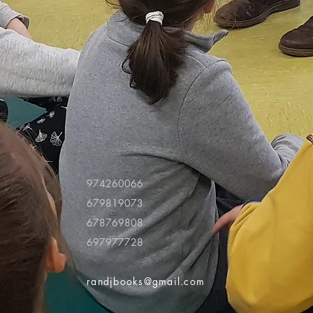
974260066
679819073
678769808
697977728
randjbooks@gmail.com