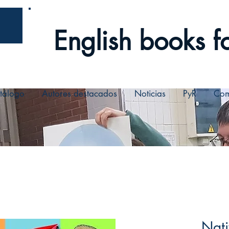
English books fo
tálogo
Autores destacados
Noticias
PyR
Com
Nati