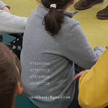
974260066
679819073
678769808
697977728
randjbooks@gmail.com