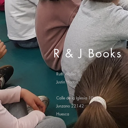
R & J Books
Ruth Waller
Justin Horton
Calle de la Iglesia 10
Junzano 22142
Huesca