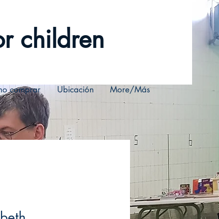
r children
o comprar
Ubicación
More/Más
beth