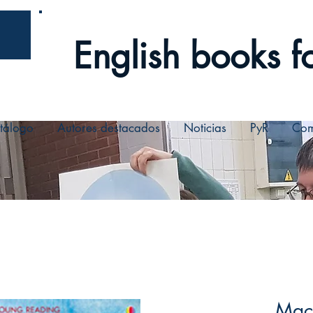
English books fo
tálogo
Autores destacados
Noticias
PyR
Com
Mac