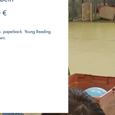
Precio
 €
. paperback. Young Reading.
Two.