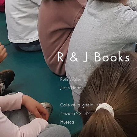
R & J Books
Ruth Waller
Justin Horton
Calle de la Iglesia 10
Junzano 22142
Huesca