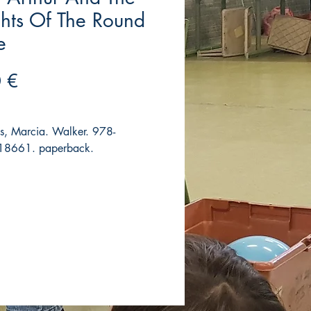
hts Of The Round
e
Precio
 €
s, Marcia. Walker. 978-
8661. paperback.