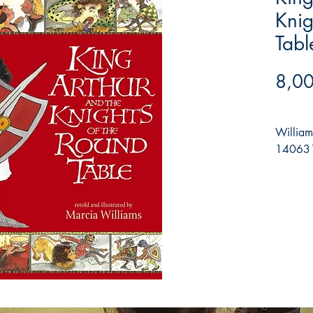
Knig
Tabl
8,00
William
140631