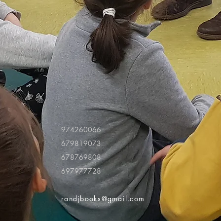
974260066
679819073
678769808
697977728
randjbooks@gmail.com