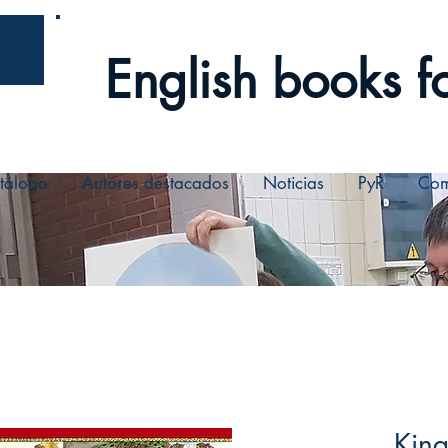
English books fo
tálogo
Autores destacados
Noticias
PyR
Com
King