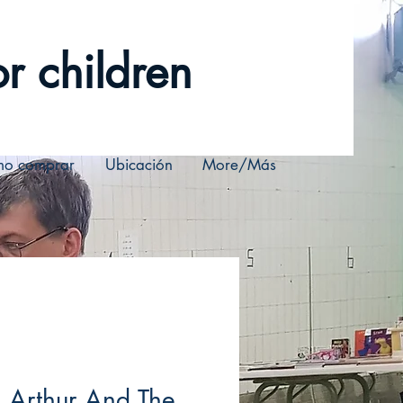
r children
o comprar
Ubicación
More/Más
 Arthur And The