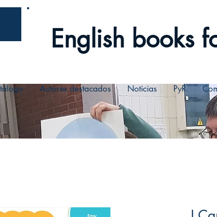
English books fo
tálogo
Autores destacados
Noticias
PyR
Com
I Ca