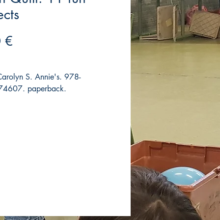
ects
Precio
 €
Carolyn S. Annie's. 978-
4607. paperback.