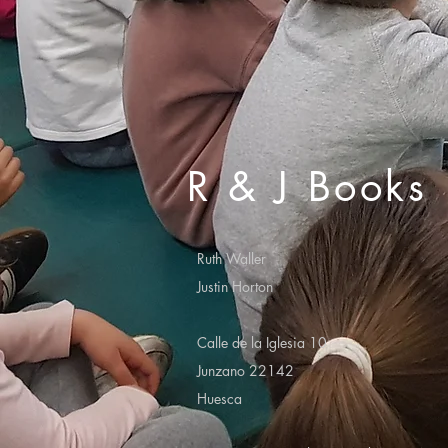
R & J Books
Ruth Waller
Justin Horton
Calle de la Iglesia 10
Junzano 22142
Huesca