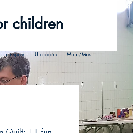
r children
o comprar
Ubicación
More/Más
n Quilt: 11 fun