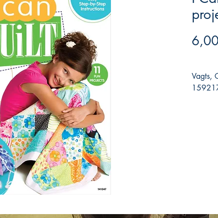
proj
6,00
Vagts, 
159217