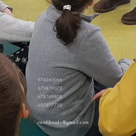
974260066
679819073
678769808
697977728
randjbooks@gmail.com