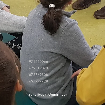
974260066
679819073
678769808
697977728
randjbooks@gmail.com