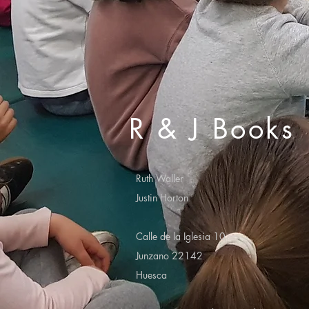
R & J Books
Ruth Waller
Justin Horton
Calle de la Iglesia 10
Junzano 22142
Huesca