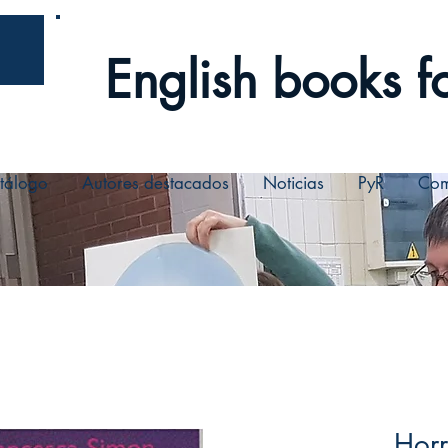
English books fo
tálogo
Autores destacados
Noticias
PyR
Com
Horr