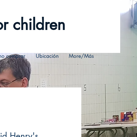
r children
o comprar
Ubicación
More/Más
id Henry's