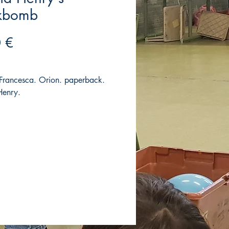
nkbomb
Precio
 €
Francesca. Orion. paperback.
Henry.