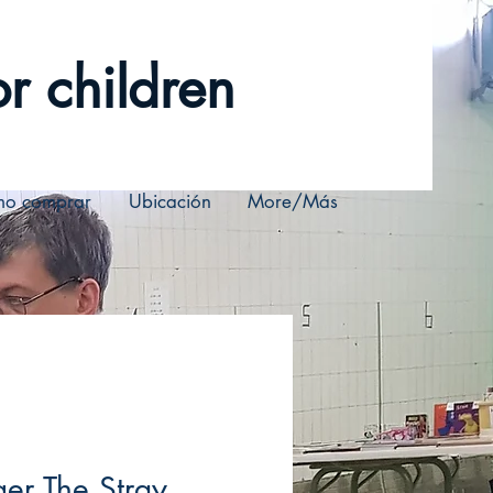
r children
o comprar
Ubicación
More/Más
er The Stray