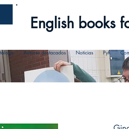
English books fo
tálogo
Autores destacados
Noticias
PyR
Com
Ging