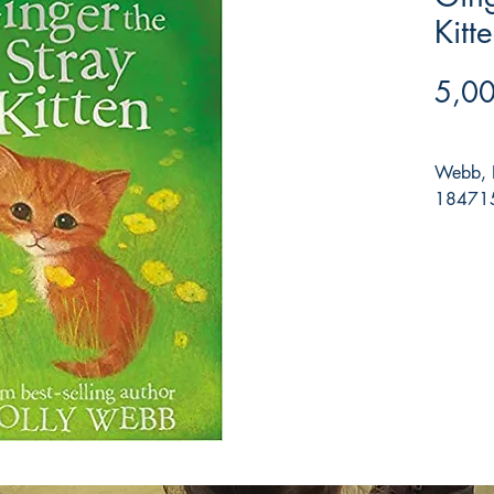
Kitt
5,00
Webb, H
184715