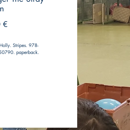
en
Precio
 €
olly. Stripes. 978-
0790. paperback.