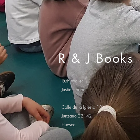
R & J Books
Ruth Waller
Justin Horton
Calle de la Iglesia 10
Junzano 22142
Huesca