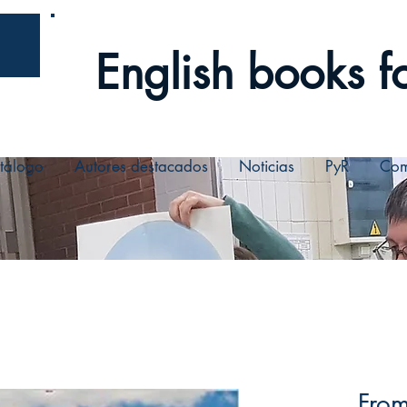
English books fo
tálogo
Autores destacados
Noticias
PyR
Com
Fro