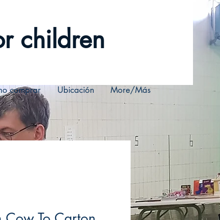
r children
o comprar
Ubicación
More/Más
m Cow To Carton