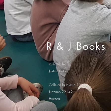
R & J Books
Ruth Waller
Justin Horton
Calle de la Iglesia 10
Junzano 22142
Huesca