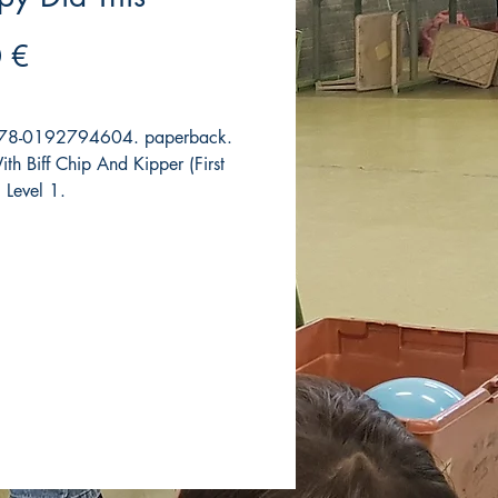
Precio
 €
78-0192794604. paperback.
th Biff Chip And Kipper (First
. Level 1.