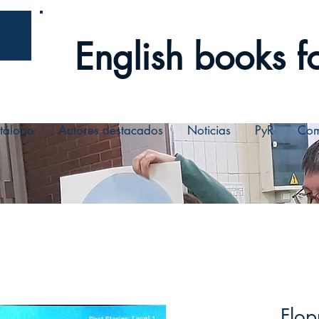
English books fo
tálogo
Autores destacados
Noticias
PyR
Com
Flop