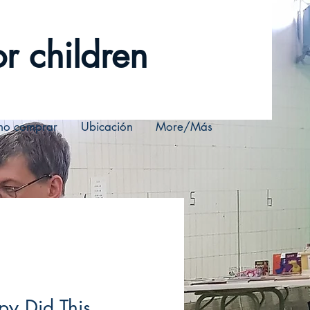
r children
o comprar
Ubicación
More/Más
py Did This