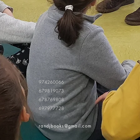
974260066
679819073
678769808
697977728
randjbooks@gmail.com