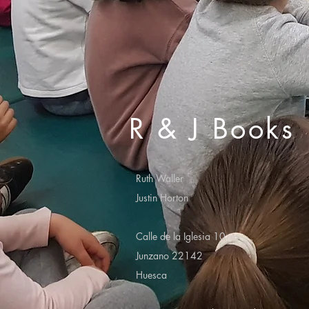
R & J Books
Ruth Waller
Justin Horton
Calle de la Iglesia 10
Junzano 22142
Huesca