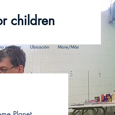
r children
o comprar
Ubicación
More/Más
eme Planet