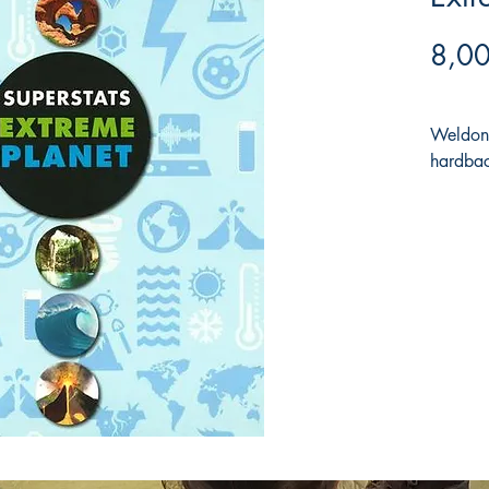
8,00
Weldon
hardbac