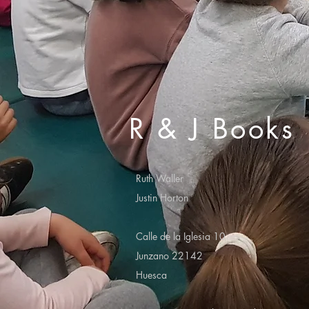
R & J Books
Ruth Waller
Justin Horton
Calle de la Iglesia 10
Junzano 22142
Huesca