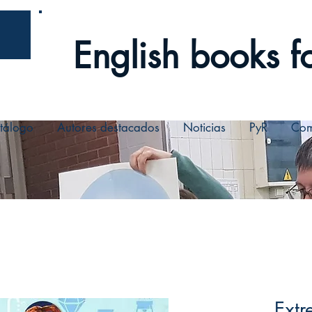
English books fo
tálogo
Autores destacados
Noticias
PyR
Com
Extr