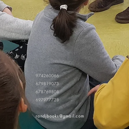
974260066
679819073
678769808
697977728
randjbooks@gmail.com