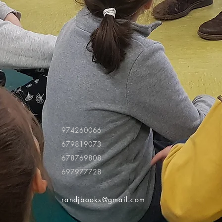
974260066
679819073
678769808
697977728
randjbooks@gmail.com