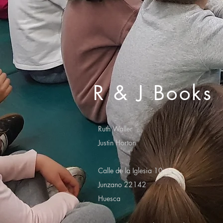
R & J Books
Ruth Waller
Justin Horton
Calle de la Iglesia 10
Junzano 22142
Huesca