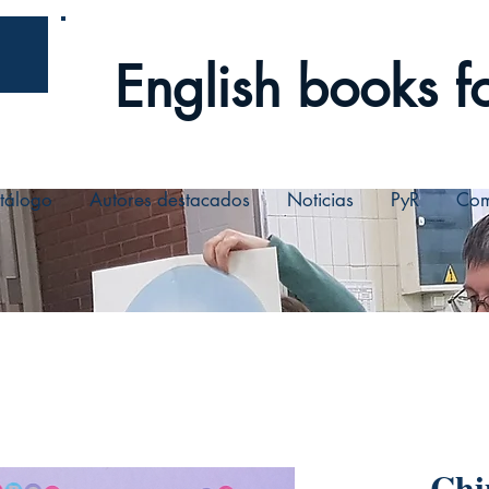
English books fo
tálogo
Autores destacados
Noticias
PyR
Com
Chi