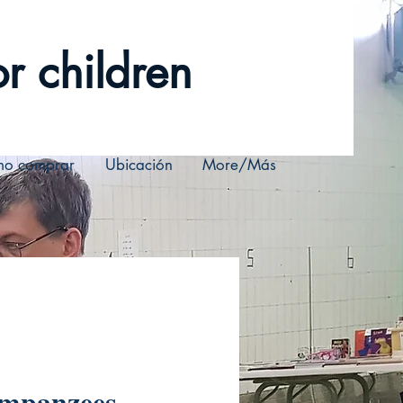
r children
o comprar
Ubicación
More/Más
mpanzees