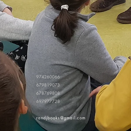
974260066
679819073
678769808
697977728
randjbooks@gmail.com