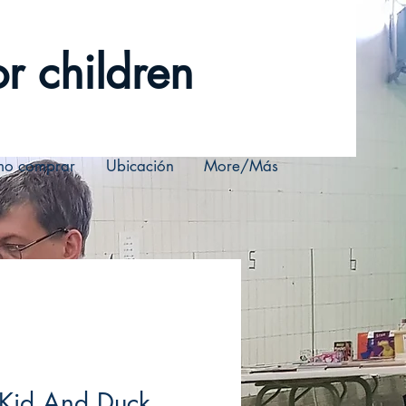
r children
o comprar
Ubicación
More/Más
 Kid And Duck