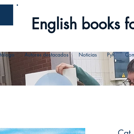
English books fo
tálogo
Autores destacados
Noticias
PyR
Com
Cat