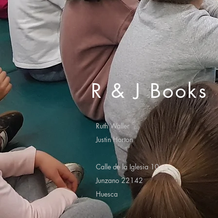
R & J Books
Ruth Waller
Justin Horton
Calle de la Iglesia 10
Junzano 22142
Huesca