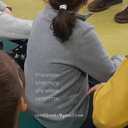
974260066
679819073
678769808
697977728
randjbooks@gmail.com