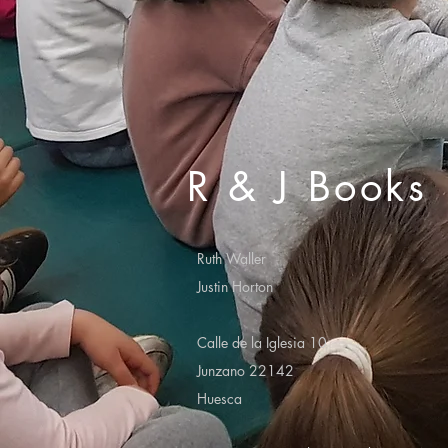
R & J Books
Ruth Waller
Justin Horton
Calle de la Iglesia 10
Junzano 22142
Huesca