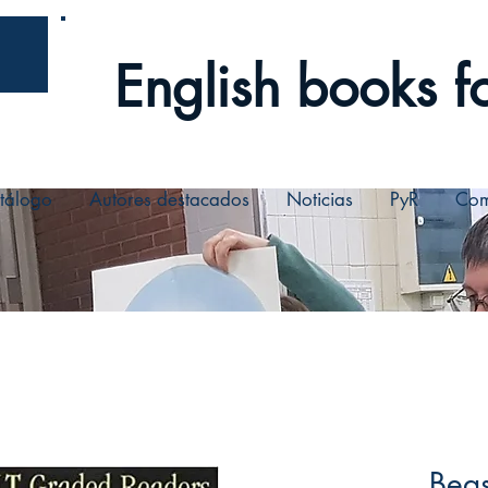
English books fo
tálogo
Autores destacados
Noticias
PyR
Com
Beas