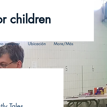
r children
o comprar
Ubicación
More/Más
tly Tales