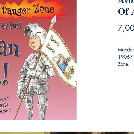
Of 
7,0
Macdona
190671
Zone.