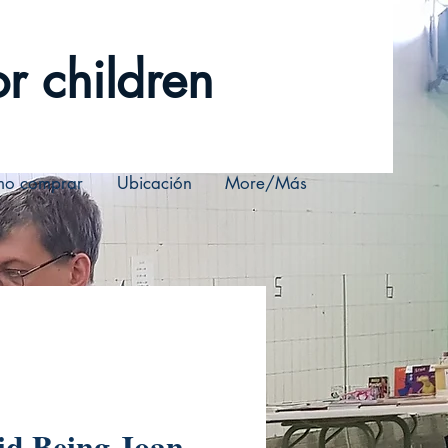
r children
o comprar
Ubicación
More/Más
id Being Joan