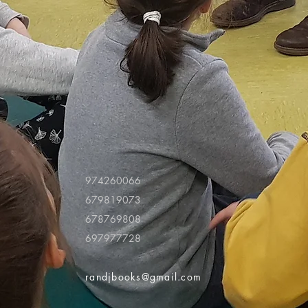
974260066
679819073
678769808
697977728
randjbooks@gmail.com