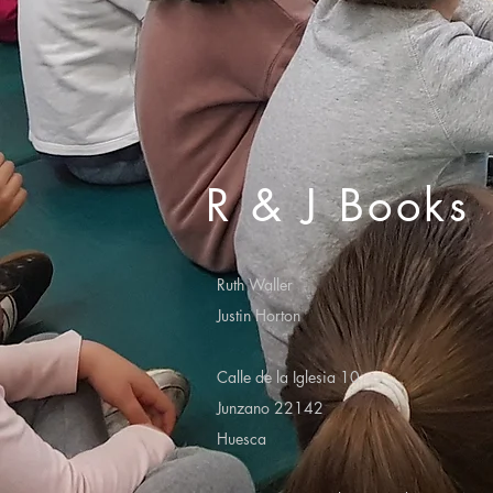
R & J Books
Ruth Waller
Justin Horton
Calle de la Iglesia 10
Junzano 22142
Huesca