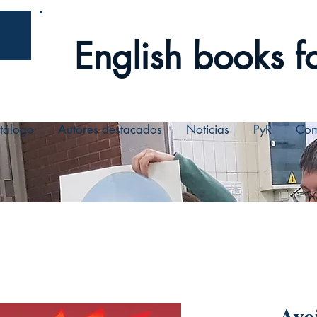
English books fo
tálogo
Autores destacados
Noticias
PyR
Com
Avo