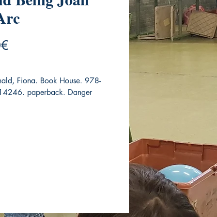
Arc
Price
0€
ld, Fiona. Book House. 978-
4246. paperback. Danger